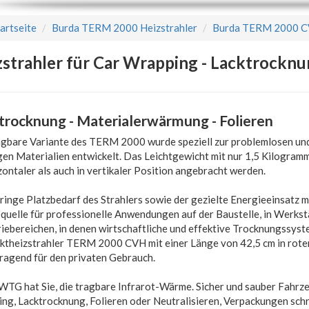
artseite
Burda TERM 2000 Heizstrahler
Burda TERM 2000 CV
strahler für Car Wrapping - Lacktrocknu
trocknung - Materialerwärmung - Folieren
agbare Variante des TERM 2000 wurde speziell zur problemlosen un
gen Materialien entwickelt. Das Leichtgewicht mit nur 1,5 Kilogramm
zontaler als auch in vertikaler Position angebracht werden.
ringe Platzbedarf des Strahlers sowie der gezielte Energieeinsatz ma
uelle für professionelle Anwendungen auf der Baustelle, in Werkstä
riebereichen, in denen wirtschaftliche und effektive Trocknungssys
theizstrahler TERM 2000 CVH mit einer Länge von 42,5 cm in rote
ragend für den privaten Gebrauch.
WTG hat Sie, die tragbare Infrarot-Wärme. Sicher und sauber Fahrze
ng, Lacktrocknung, Folieren oder Neutralisieren, Verpackungen sch