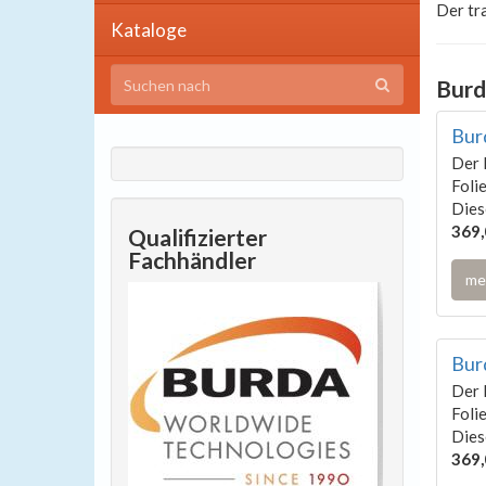
Der tr
Kataloge
Burd
Bur
Der 
Foli
Dies
369,
Qualifizierter
Fachhändler
me
Bur
Der 
Foli
Dies
369,