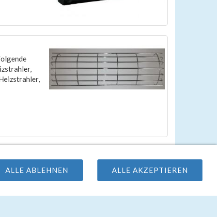
 folgende
zstrahler,
eizstrahler,
C16)
ALLE ABLEHNEN
ALLE AKZEPTIEREN
rda Handheizstrahler 2 kW IP20 RCAC020VH-4