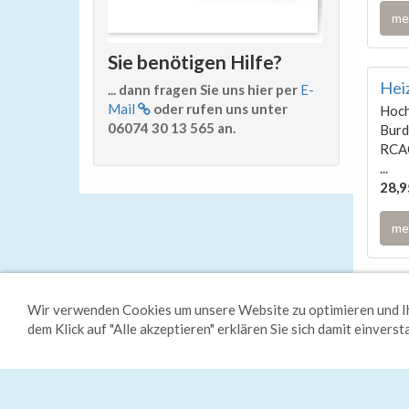
me
Sie benötigen Hilfe?
Hei
... dann fragen Sie uns hier per
E-
Mail
oder rufen uns unter
Hoch
06074 30 13 565 an.
Burd
RCAC
...
28,9
me
HINWE
Wir verwenden Cookies um unsere Website zu optimieren und Ih
Zu
dem Klick auf "Alle akzeptieren" erklären Sie sich damit einvers