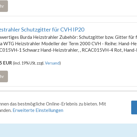
hr
zstrahler Schutzgitter für CVH IP20
wertiges Burda Heizstrahler Zubehör: Schutzgitter bzw. Gitter für
a WTG Heizstrahler Modeller der Term 2000 CVH - Reihe: Hand-Hei
015VH-1 Schwarz Hand-Heizstrahler, , RCAC015VH-4 Rot, Hand-H
5 EUR
(incl. 19% USt. zzgl.
Versand
)
hr
IS:
Ab 2kW wird empfohlen, 16A träge Sicherungen zu verwenden (
nen das bestmögliche Online-Erlebnis zu bieten. Mit
rück
Bu
tanden.
Erweiterte Einstellungen