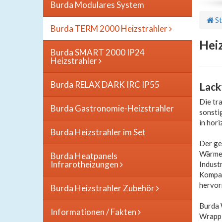
Burda Modulares System
St
Burda TERM 2000 Heizstrahler
Heiz
Burda SMART 2000 IP24
Heizstrahler
Burda RELAX DARK IRC IP55
Lack
Die tr
Burda Gastronomie-Heizstrahler
sonsti
in hori
Burda Heizstrahler im Set
Der ge
Wärmeq
Burda Heatpanels
Infrarotheizungen
Indust
Kompak
hervor
Burda Heizstrahler Zubehör
Burda 
Informationen / Fakten
Wrappi